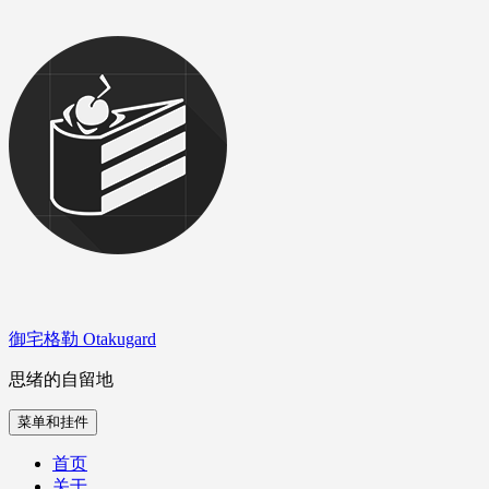
跳
至
内
容
御宅格勒 Otakugard
思绪的自留地
菜单和挂件
首页
关于