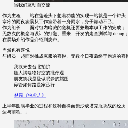
当我们互动而交流
作为主程——站在莲蓬头下想着功能的实现一站就是一个钟头
寒冷的雨夜凌晨从工作室带着一身雨水，身子颤动不己。
作为组长——面对组内暗藏的危机还要兼顾本职工作的完成；
无数次的概念与设计的打翻、重来、开发的走查测试与 debug
在展场介绍作品介绍到烧声。
当然也有喜悦：
与组员一起面对挑战克服的喜悦、无数个日夜后终于跑通的喜
我欲來去台北拍拚
聽人講啥物好空的攏佇遐
朋友笑我是愛做眠夢的戇囝
毋管如何路是家己行
林强《向前走》
上半年圆满毕业的过程和这种自律而聚沙成塔克服挑战的经历
运与前程。」