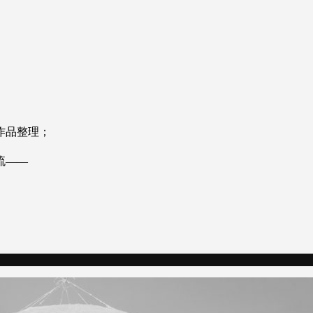
。
作品整理；
流——