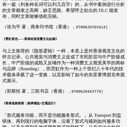
有一篇（列各种名词可以列几百字）的，从书中案例进行分析
的文章都束之高阁，缺乏思路。希望呼之欲出的 DLC 能发
布，同时文章能够借机完稿。
（张为平 著，商务印书馆（香港），
）
9789620765414
《霓虹夜色——香港街道視覺文化紀錄》
与上文推荐的《隐形逻辑》一样，本质上是对香港视觉文化的
怀古记录。公共视觉与消费主义促成了市民阶层与中产阶级成
长，中产阶级的成熟又反哺作为一种消费主义视觉美学的商标
与品牌（Branding），而霓虹作为一种上个世纪八十年代的技
术载体承载了这一变换，以至影响了如今的东亚赛博朋克奇观
式展示。
（郭斯恒 著，三联书店（香港），
）
9789620443770
《香港道路探索：路牌標誌×交通設計》
「形式服务功能，而不是功能服务形式。」从 Transport 到监
狱体、再到现行的电脑字体，沿着了形式与规则如何服务功