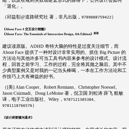
能，以及在规则失效或硬套形式的脉络下，公共设计会如何
「退化」。
（邱益彰@道路研究社 著，非凡出版，
）
9789888759422
《About Face 4 交互设计精髓》
盗版
《About Face: The Essentials of Interaction Design, 4th Edition》
建议读原版。ADHD 奇特大脑的特性是过度关注细节，而
About Face 提供了一种对设计非常实用的、抓住 Big Picture 的
方法论与其他许多可当工具书内容来参考的设计模式、设计流
程，回首之前学习、工作的过程，完全将其抛之脑后。其中不
少典型案例又是对我的一记当头棒喝，一本在工作方法论和工
作技巧上大有裨益的好书。
（[美] Alan Cooper、Robert Remiann、Christopher Noessel、
Jason Csizmadi、Doug LeMoine 著，倪卫国 刘松涛 薛飞 航敏
译，电子工业出版社、Wiley，
、
9787121385384
）
9781118766576
《设计师要懂沟通术》