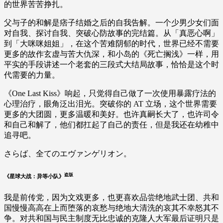
的世界苦苦挣扎。
父与子的和解是痞子结婚之后的自我告解。一个少男少女们面
对自我、探讨自我、突破心防故事的完结篇。从「真恶心啊」
到「大咪咪姐姐」，在这个苦难阴郁的时代，世界已经不需要
更多的故作玄虚与苦大仇深，和小岛的《死亡搁浅》一样，用
平实的手段讲述一个老套的三段式大结局故事，恰恰是这个时
代需要的力量。
《One Last Kiss》响起，只觉得自己做了一次使用暴露疗法的
心理治疗，眼角泛出泪光。突破你的 AT 立场，这个世界需要
更多的大团圆，更多温暖和美好。也许真嗣长大了，也许司令
和自己和解了，他们都扛起了自己的责任，但是我还在幼稚中
追寻吧。
さらば、全てのエヴァンゲリオン。
盗版
《星球大战：异等小队》
我是前传党，因为文戏更多，也更喜欢品尝绝地武士团、共和
国慢慢高高在上而堕落的哀愁与绝地大清洗的哀其不幸怒其不
争。对共和国与民主制度无比忠诚的克隆人大军最后证明只是