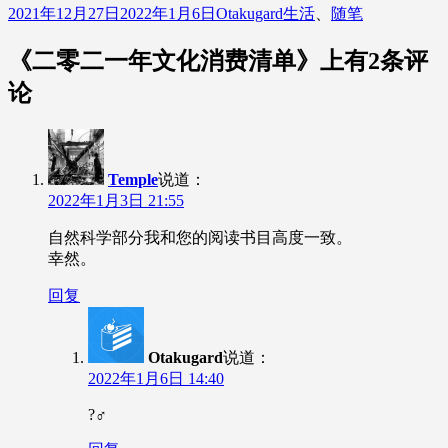
发
作
分
2021年12月27日
2022年1月6日
Otakugard
生活
、
随笔
布
者
类
于
《二零二一年文化消费清单》上有2条评
论
Temple
说道：
2022年1月3日 21:55
自然科学部分我和您的阅读书目高度一致。
幸然。
回复
Otakugard
说道：
2022年1月6日 14:40
?‍♂️