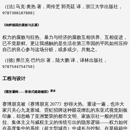
（[法] 马克·奥热 著，周伶芝 郭亮廷 译，浙江大学出版社，
）
9787308187800
《纳粹德国的腐败与反腐》
权力的腐败与狂热、暴力与经济的腐败互相供养、互相促进，
已不觉新鲜。更让我感触的是生活在第三帝国的平民如何压抑
自己的良心参与这场分赃，或多或少。共勉之。
（[德] 弗兰克·巴约尔 著，陆大鹏 译，译林出版社，
）
9787544754750
工程与设计
重读
《隱形邏輯——香港式建築極限》
赛博朋克被《赛博朋克 2077》炒得火热。重读一遍，也许大
家只关心九龙寨城、霓虹招牌这种眼花缭乱的东亚式视觉刻板
印象，却忽略了亚洲繁荣的都市文明、家族宗社一般的托斯
拉、集体主义与威权主义的传统引出的隐形逻辑——权力如何
在高度集中的系统（超大型城市）中成长与控制。在草稿箱中