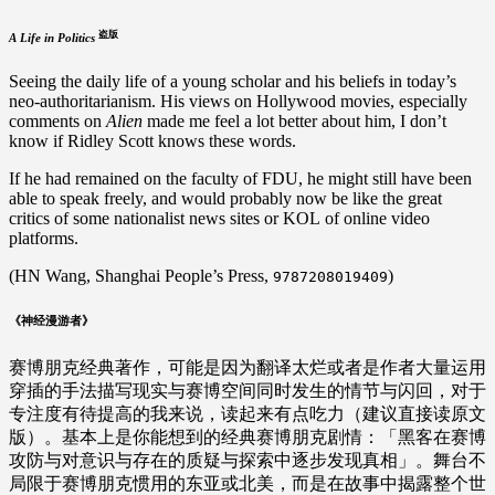
盗版
A Life in Politics
Seeing the daily life of a young scholar and his beliefs in today’s
neo-authoritarianism. His views on Hollywood movies, especially
comments on
Alien
made me feel a lot better about him, I don’t
know if Ridley Scott knows these words.
If he had remained on the faculty of FDU, he might still have been
able to speak freely, and would probably now be like the great
critics of some nationalist news sites or KOL of online video
platforms.
(HN Wang, Shanghai People’s Press,
)
9787208019409
《神经漫游者》
赛博朋克经典著作，可能是因为翻译太烂或者是作者大量运用
穿插的手法描写现实与赛博空间同时发生的情节与闪回，对于
专注度有待提高的我来说，读起来有点吃力（建议直接读原文
版）。基本上是你能想到的经典赛博朋克剧情：「黑客在赛博
攻防与对意识与存在的质疑与探索中逐步发现真相」。舞台不
局限于赛博朋克惯用的东亚或北美，而是在故事中揭露整个世