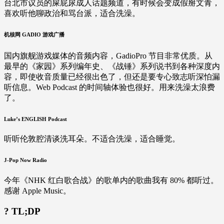
台北市议员的屎屁尿成人话题频道，有时候会变成假掰文青，
喜欢听他聊政治和骂台派，适合洗澡。
机核网 GADIO 游戏广播
国内旗舰游戏媒体的音频内容，GadioPro 节目非常优质。从
最早的《家园》系列编年史、《战锤》系列说书到各种深度内
容，即使收音质量已经很出色了，但还是要专心致志听深怕漏
听信息。Web Podcast 的时间轴体验也很好。用来洗澡太浪费
了。
Luke’s ENGLISH Podcast
听听伦敦腔清谈洗耳朵。不适合洗澡，适合睡觉。
J-Pop Now Radio
今年《NHK 红白歌合战》的歌单内的歌曲我有 80% 都听过。
感谢 Apple Music。
? TL;DP