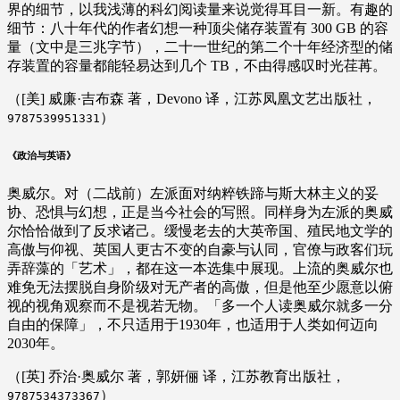
界的细节，以我浅薄的科幻阅读量来说觉得耳目一新。有趣的
细节：八十年代的作者幻想一种顶尖储存装置有 300 GB 的容
量（文中是三兆字节），二十一世纪的第二个十年经济型的储
存装置的容量都能轻易达到几个 TB，不由得感叹时光荏苒。
（[美] 威廉·吉布森 著，Devono 译，江苏凤凰文艺出版社，
）
9787539951331
《政治与英语》
奥威尔。对（二战前）左派面对纳粹铁蹄与斯大林主义的妥
协、恐惧与幻想，正是当今社会的写照。同样身为左派的奥威
尔恰恰做到了反求诸己。缓慢老去的大英帝国、殖民地文学的
高傲与仰视、英国人更古不变的自豪与认同，官僚与政客们玩
弄辞藻的「艺术」，都在这一本选集中展现。上流的奥威尔也
难免无法摆脱自身阶级对无产者的高傲，但是他至少愿意以俯
视的视角观察而不是视若无物。「多一个人读奥威尔就多一分
自由的保障」，不只适用于1930年，也适用于人类如何迈向
2030年。
（[英] 乔治·奥威尔 著，郭妍俪 译，江苏教育出版社，
）
9787534373367