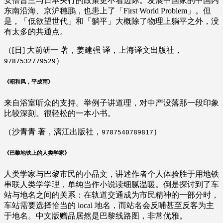
安倍晋三与日本央行的政策更不着边际。发展中国家的中国内
东南沿海、京沪穗鹏，也患上了「First World Problem」。但
是，「低欲望世代」和「躺平」大概除了物理上躺平之外，没
有太多的共通点。
（[日] 大前研一 著，姜建强 译，上海译文出版社，
）
9787532779529
《昭和风，平成雨》
来自浴室听众的支持。举例子讲道理，对中产没落那一段印象
比较深刻。很轻松的一本小书。
（沙青青 著，漓江出版社，
）
9787540789817
《巴黎地铁上的人类学家》
人类学家与巴黎市民的小品文，讲述作者个人体验胜于用地铁
串联人类学学理，单纯当作小说读细腻温暖。倒是探讨到了车
站与地名之间的关系：在轨道交通成为市民精神的一部分时，
车站需要选择恰当的 local 地名，而站名会反哺甚至反客为主
于地名。中文版赠品居然是巴黎线路图，非常优雅。