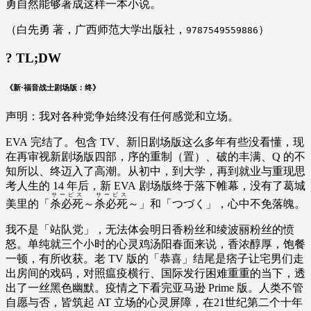
勇自然能够著成这样一本小说。
（白先勇 著，广西师范大学出版社，
）
9787549559886
? TL;DW
《新·福音战士剧场版：终》
声明：我对各种党争始终没有任何感觉和立场。
EVA 完结了。包含 TV、新旧剧场版这么多年有些没看懂，现
在再审视新剧场版四部，序的重制（置）、破的丰满、Q 的不
知所以、终迈入了高潮。从初中，到大学，再到就业与重现思
考人生的 14 年后，新 EVA 剧场版终于落下帷幕，没有了葛城
サービス
サービス
美里的「
杀必死
～
杀必死
～」和「つづく」，心中不免落魄。
我不是「站队党」，无法体会明日香粉丝和绫波丽粉丝的愤
怒。单纯就三个小时的心灵鸡汤阳春面来说，香浓醇厚，饱餐
一顿，有所收获。老 TV 版的「恭喜」结尾是痞子让宅男们走
出房间的戏码，对照瘟疫横行、国际发行困难重重的当下，透
出了一丝黑色幽默。疫情之下看完亚马逊 Prime 版。人类不管
自愿与否，皆筑起 AT 立场的心灵屏障，在21世纪第二个十年