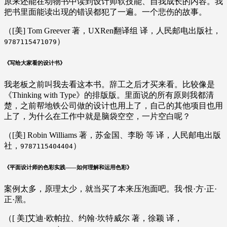
原来还能在动物书中读到设计师软技能、自我成长的内容。我
把书里面能读出现的错误都犯了一遍。一个悲伤的故事。
（[美] Tom Greever 著，UXRen翻译组 译，人民邮电出版社，
）
9787115471079
《写给大家看的设计书》
我老板之前叫我去看这本书。辞工之后才买来看。比较像是
《Thinking with Type》的排版版。里面说的所有原则我都清
楚，之前帮地铁公司做的设计也用上了，自己的其他项目也用
上了，为什么在工作中就是脑袋空空，一片空白呢？
（[美] Robin Williams 著，苏金国、李盼 等 译，人民邮电出版
社，
）
9787115404404
《平面设计师的色彩实践——如何理解和运用色彩》
案例太多，原理太少，就当买了本来压泡面吧。我·恨·方·正·
正·黑。
（[ 美]艾迪·欧帕拉、约翰·坎特威尔 著，徐颖 译，