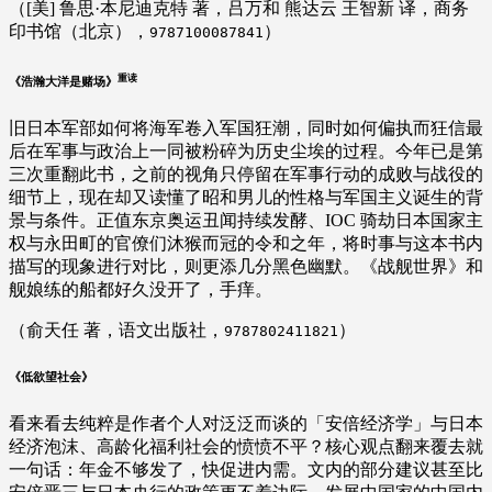
（[美] 鲁思·本尼迪克特 著，吕万和 熊达云 王智新 译，商务
印书馆（北京），
）
9787100087841
重读
《浩瀚大洋是赌场》
旧日本军部如何将海军卷入军国狂潮，同时如何偏执而狂信最
后在军事与政治上一同被粉碎为历史尘埃的过程。今年已是第
三次重翻此书，之前的视角只停留在军事行动的成败与战役的
细节上，现在却又读懂了昭和男儿的性格与军国主义诞生的背
景与条件。正值东京奥运丑闻持续发酵、IOC 骑劫日本国家主
权与永田町的官僚们沐猴而冠的令和之年，将时事与这本书内
描写的现象进行对比，则更添几分黑色幽默。《战舰世界》和
舰娘练的船都好久没开了，手痒。
（俞天任 著，语文出版社，
）
9787802411821
《低欲望社会》
看来看去纯粹是作者个人对泛泛而谈的「安倍经济学」与日本
经济泡沫、高龄化福利社会的愤愤不平？核心观点翻来覆去就
一句话：年金不够发了，快促进内需。文内的部分建议甚至比