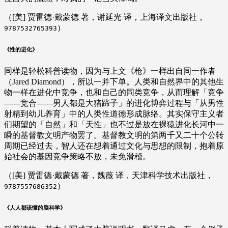
（[美] 贾雷德·戴蒙德 著，谢延光 译，上海译文出版社，
）
9787532765393
《性的进化》
同样是轻松科普读物，因为与上文《枪》一样出自同一作者
（Jared Diamond），所以一并下单。人类和自然界中的其他生
物一样在进化中竞争，也和自己的同类竞争，从而理解「竞争
——竞合——男人都是大猪蹄子」的进化博弈过程与「从男性
射精到幼儿养育」中的人类性道德形成脉络。其实保守主义者
们期望的「自然」和「天性」也不过是放在裸猿进化长河中一
瞬的基督教文明产物罢了。基督教文明的第两千又二十个公转
周期已经过去，智人还在想着通过文化与思想的限制，抱着原
始社会的基因竞争策略不放，未免滑稽。
（[美] 贾雷德·戴蒙德 著，魏薇 译，天津科学技术出版社，
）
9787557686352
《人人都该懂的脑科学》