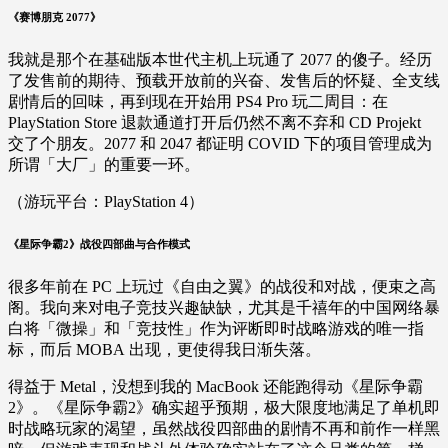
《赛博朋克 2077》
我就是那个在基础版本世代主机上玩通了 2077 的傻子。经历
了发售前的期待、预载开放前的兴奋、发售后的怀疑、全支线
剧情后的回味，再到现在开始用 PS4 Pro 玩二周目：在
PlayStation Store 退款通道打开后仍然不离不弃和 CD Projekt
交了个朋友。2077 和 2047 都证明 COVID 下的项目管理成为
所谓「大厂」的重要一环。
（游玩平台：PlayStation 4）
《星际争霸2》战役四部曲与合作模式
很多年前在 PC 上玩过《自由之翼》的战役和对战，便束之高
阁。我向来对电子竞技兴趣缺缺，尤其是千禧年的中国网络暴
白将「微操」和「竞技性」作为评断即时战略游戏的唯一指
标，而后 MOBA 出现，更使得我日渐失落。
得益于 Metal，没想到我的 MacBook 还能跑得动《星际争霸
2》。《星际争霸2》确实超乎预期，极大限度地满足了单机即
时战略玩家的渴望，虽然战役四部曲的剧情不再和前作一样黑