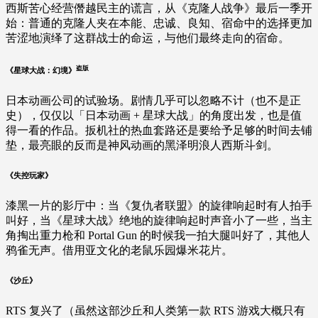
西斯苦心经营僭越民主的谎言，从《克隆人战争》最后一季开
始：普通的克隆人夹在本能、忠诚、良知、宿命中的选择更加
苦涩地演绎了这群战士的命运，与他们最终走向的宿命。
盗版
《星球大战：幻境》
日本动画公司的试验场。剧情几乎可以忽略不计（也不是正
史），仅仅以「日本动画 + 星球大战」的角度出发，也是值
得一看的作品。扳机社的热血套路还是要给予足够的时间去铺
垫，最亮眼的反而是神风动画的黑泽明浪人西斯斗剑。
《失控玩家》
漆黑一片的影厅中：当《复仇者联盟》的旋律响起时有人拍手
叫好，当《星球大战》绝地的旋律响起时声音小了一些，当主
角掏出重力枪和 Portal Gun 的时候我一拍大腿叫好了，其他人
鸦雀无声。借用亚文化的老鼠乐园爆米花片。
《沙丘》
RTS 复兴了（虽然这部沙丘和人类第一款 RTS 游戏大概只有