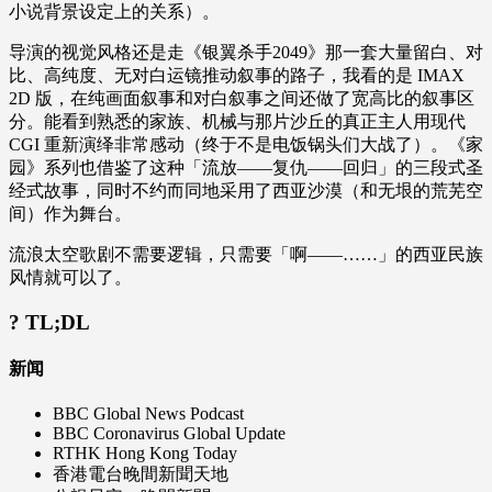
小说背景设定上的关系）。
导演的视觉风格还是走《银翼杀手2049》那一套大量留白、对
比、高纯度、无对白运镜推动叙事的路子，我看的是 IMAX
2D 版，在纯画面叙事和对白叙事之间还做了宽高比的叙事区
分。能看到熟悉的家族、机械与那片沙丘的真正主人用现代
CGI 重新演绎非常感动（终于不是电饭锅头们大战了）。《家
园》系列也借鉴了这种「流放——复仇——回归」的三段式圣
经式故事，同时不约而同地采用了西亚沙漠（和无垠的荒芜空
间）作为舞台。
流浪太空歌剧不需要逻辑，只需要「啊——……」的西亚民族
风情就可以了。
? TL;DL
新闻
BBC Global News Podcast
BBC Coronavirus Global Update
RTHK Hong Kong Today
香港電台晚間新聞天地