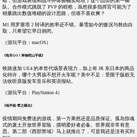
暗，但游戏表现和战斗外体验确实站在了这个品类的第一梯
队。合作模式跳脱了 PVP 的桎梏，虽然很多指挥官可能为了
销量跳出数值堆砌的设计思路，但谁不喜欢爽？
M1 用罗塞塔 2 转译的效率还不错。暴雪如今的惨况与咎由自
取，只希望它早日倒闭。
（游玩平台：macOS）
《电车GO！奔驰吧山手线》
铁路迷加 UE4 的本世代场景表现力，加上有 JR 东日本的商品
化特许，哪个大男孩不想开火车呢？美中不足：受限于版权无
法收听原版发车音乐和英语报站。
（游玩平台：PlayStation 4）
《地平线·零之曙光》
疫情期间免费送的游戏，第一方果然还是品质保证。孤岛惊魂
式的废土开放世界冒险，摸哨爱好者必备。世界观非常有意
思。第二部《西部禁域》马上就推出了，可是我还是没有买到