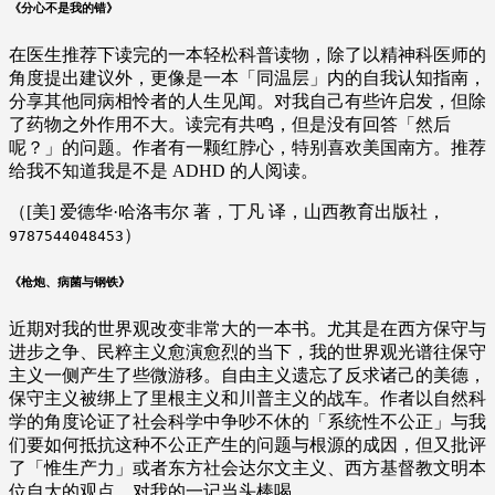
《分心不是我的错》
在医生推荐下读完的一本轻松科普读物，除了以精神科医师的
角度提出建议外，更像是一本「同温层」内的自我认知指南，
分享其他同病相怜者的人生见闻。对我自己有些许启发，但除
了药物之外作用不大。读完有共鸣，但是没有回答「然后
呢？」的问题。作者有一颗红脖心，特别喜欢美国南方。推荐
给我不知道我是不是 ADHD 的人阅读。
（[美] 爱德华·哈洛韦尔 著，丁凡 译，山西教育出版社，
）
9787544048453
《枪炮、病菌与钢铁》
近期对我的世界观改变非常大的一本书。尤其是在西方保守与
进步之争、民粹主义愈演愈烈的当下，我的世界观光谱往保守
主义一侧产生了些微游移。自由主义遗忘了反求诸己的美德，
保守主义被绑上了里根主义和川普主义的战车。作者以自然科
学的角度论证了社会科学中争吵不休的「系统性不公正」与我
们要如何抵抗这种不公正产生的问题与根源的成因，但又批评
了「惟生产力」或者东方社会达尔文主义、西方基督教文明本
位自大的观点，对我的一记当头棒喝。