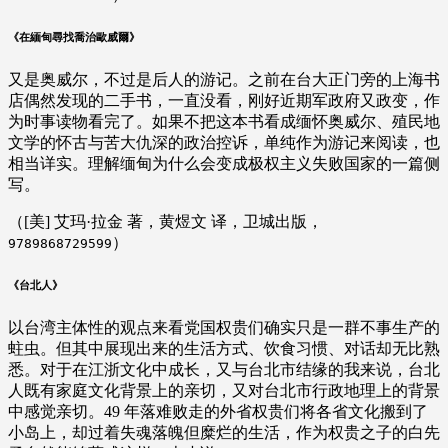
《在緬甸尋找喬治歐威爾》
又是奥威尔，不过是后人的游记。之前在台大正门旁的上海书
店偶然发现的二手书，一直没看，刚好近期军政府又政变，作
为时事读物看完了。如果不把这本书看成缅怀奥威尔、殖民地
文学的怀古与苦大仇深的政治控诉，单纯作为游记来阅读，也
相当详实。理解缅甸为什么会变成极权主义失败国家的一篇侧
写。
（[美] 艾玛·拉金 著，黄煜文 译，卫城出版，
）
9789868729599
《台北人》
以台湾主体性的观点来看党国权贵们确实只是一群不事生产的
蛀虫。但其中展现出来的生活方式、饮食习惯、对话却无比熟
悉。对于在江浙文化中成长，又与台北市结缘的我来说，台北
人既有家庭文化背景上的亲切，又对台北市行政地理上的背景
中感觉亲切。49 年落难败走的外省权贵们将各省文化搬到了
小岛上，却过着失魂落魄但糜烂的生活，作为权贵之子的白先