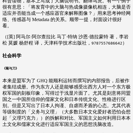
科普读物，基本上写成了大脑说明书。翻译马虎。有一个例子
很有意思：「将发育中的大脑与热成像摄像机相连，大脑是否
适应并否能当成一个感应器官来解释图像？」用来思考神经网
络、传感器与 Metadata 的关系。顺带一提，封面设计很好
看。
（[英] 阿马尔·阿尔查拉比 马丁·特纳 沙恩·德拉蒙特 著，李岩
松 莫媛 杨舒程 译，天津科学技术出版社，
）
9787557686642
社会科学
《菊与刀》
本来是盟军为了 GHQ 能顺利运转而撰写的内部报告，后被作
者集结成册。作为东方人还是能够感受出西方人对一个东方极
权军国的刻板印象，写得过于浅显片面了。尤其是刻意将同盟
国之一中国所信仰的儒家文化和日本传统文化、性格进行区
别。但是又写出了日本人拘谨、自虐而矛盾的心态。尤其代表
等级制度的「义务与义理」（大多数日本文化爱好者恐怕会想
起「义理巧克力」）的拆解和对比、军国主义如何利用日本本
土文化和儒家文化进行适应军国主义的思想洗脑改造。