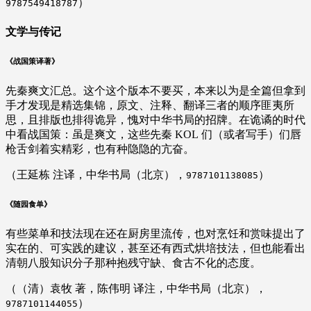
）
9787549418787
文学与传记
《战国策译著》
先秦爽文汇总。这个这个版本不要买，本来以为是全篇但拿到
手才发现是精选集锦，原文、注释、翻译三者的顺序匪夷所
思，且排版也排得诡异，愧对中华书局的招牌。在诡谲的时代
中看战国策：虽是爽文，这些先秦 KOL 们（或者写手）们唇
枪舌剑着实精彩，也有种隐隐的亢奋。
（王延栋 注译，中华书局（北京），
）
9787101138085
《随园食单》
有些菜单和技法现在还在厨房里流传，也对烹饪和赏味提出了
实在的、可实践的建议，甚至还有西式烘培技法，但也能看出
清朝八股知识分子那种抱残守缺、食古不化的态度。
（（清）袁牧 著，陈伟明 译注，中华书局（北京），
）
9787101144055