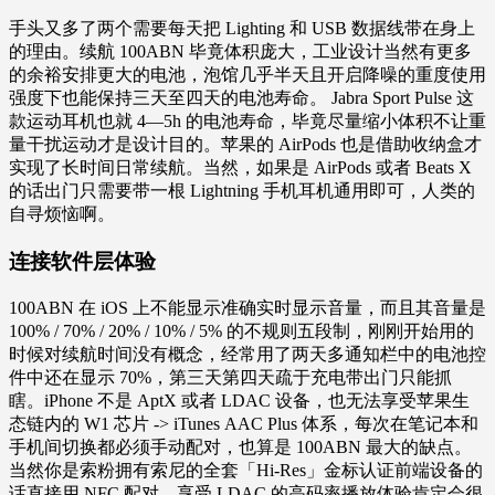
手头又多了两个需要每天把 Lighting 和 USB 数据线带在身上
的理由。续航 100ABN 毕竟体积庞大，工业设计当然有更多
的余裕安排更大的电池，泡馆几乎半天且开启降噪的重度使用
强度下也能保持三天至四天的电池寿命。 Jabra Sport Pulse 这
款运动耳机也就 4—5h 的电池寿命，毕竟尽量缩小体积不让重
量干扰运动才是设计目的。苹果的 AirPods 也是借助收纳盒才
实现了长时间日常续航。当然，如果是 AirPods 或者 Beats X
的话出门只需要带一根 Lightning 手机耳机通用即可，人类的
自寻烦恼啊。
连接软件层体验
100ABN 在 iOS 上不能显示准确实时显示音量，而且其音量是
100% / 70% / 20% / 10% / 5% 的不规则五段制，刚刚开始用的
时候对续航时间没有概念，经常用了两天多通知栏中的电池控
件中还在显示 70%，第三天第四天疏于充电带出门只能抓
瞎。iPhone 不是 AptX 或者 LDAC 设备，也无法享受苹果生
态链内的 W1 芯片 -> iTunes AAC Plus 体系，每次在笔记本和
手机间切换都必须手动配对，也算是 100ABN 最大的缺点。
当然你是索粉拥有索尼的全套「Hi-Res」金标认证前端设备的
话直接用 NFC 配对、享受 LDAC 的高码率播放体验肯定会很