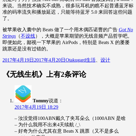
来说。当然技术确实不成熟，很多玩耳机的瞧不起普通蓝牙标
准的码率流失和播放延迟，只能等待蓝牙 5.0 来回答这些问题
了。
被苹果收入囊中的 Beats 做了一个用木偶匹诺曹的广告
Got No
Strings
（
不设线
），大概是苹果期望的无线音频产品哲学吧。
即便如此，鄙视一下苹果的 AirPods，特别是 Beats X 的屡屡
跳票还是没有过错的。
发
作
分
2017年4月19日
2017年4月20日
Otakugard
生活
、
设计
布
者
类
于
《无线生机》上有2条评论
Tommy
说道：
2017年4月19日 18:29
– 汝没觉得100ABN戴久了夹耳朵么（1000ABN 是啥
– 为什么我用不出来4天续航 /_\
– 好奇为什么尤其在意 Beats X 跳票（又不是多么