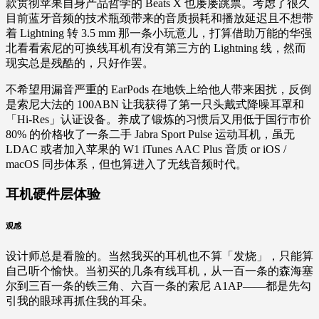
款贯彻苹果自身产品哲学的 Beats X 也屡屡跳票。考虑了很久
目前蓝牙音频的技术瓶颈带来的音质损耗和播放延迟且不想带
着 Lightning 转 3.5 mm 那一条小玩意儿，打算借助万能的华强
北看看索尼的可换线耳机有没有第三方的 Lightning 线，然而
现实总是残酷的，只好作罢。
不希望用漏音严重的 EarPods 在地铁上给他人带来困扰，反倒
是索尼大法的 100ABN 让我获得了第一只头戴式降噪耳罩和
「Hi-Res」认证设备。养成了锻炼的习惯后又用低于国行市价
80% 的价格收了一条二手 Jabra Sport Pulse 运动耳机，虽无
LDAC 或者加入苹果的 W1 iTunes AAC Plus 音质 or iOS /
macOS 同步体系，但也算进入了无线音频时代。
耳机硬件层体验
观感
设计师总是看脸的。当然我买的耳机也不算「发烧」，只能算
自己听个愉快。当初买的几条有线耳机，从一百一条的森海塞
尔到三百一条的铁三角、六百一条的索尼 A1AP——都是先勾
引我的眼球再抓住我的耳朵。