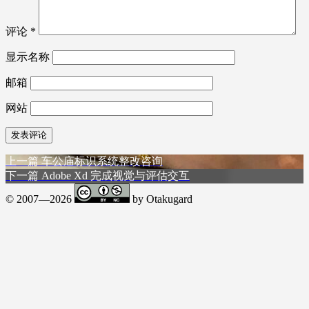
评论
*
显示名称
邮箱
网站
上
上一篇
车公庙标识系统整改咨询
文
篇
下
下一篇
Adobe Xd 完成视觉与评估交互
章
文
篇
© 2007—2026
by Otakugard
章：
文
导
章：
航