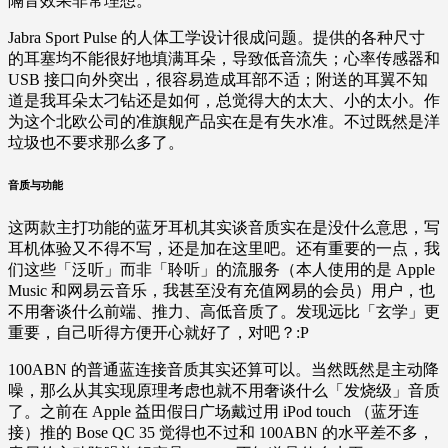
隔音效果非常理想。
Jabra Sport Pulse 的人体工学设计很成问题。提供的各种尺寸
的耳塞均不能很好地填满耳朵，导致低音流失；心率传感器和
USB 接口向外突出，很容易造成耳部不适；附送的耳翼不知
道是我耳朵太刁钻还是如何，总觉得大的太大、小的太小。作
为这个北欧公司的准旗舰产品实在是有失水准。不过既然是洋
垃圾也不要求那么多了。
音质与功能
这两款主打功能的蓝牙耳机其实谈音质实在是没什么意思，写
耳机体验又不得不写，还是加在这里吧。还有重要的一点，我
们这些「泛听」而非「聆听」的流服务（本人使用的是 Apple
Music 和网易云音乐，我甚至没有充值网易的会员）用户，也
不用奢谈什么前端、推力、高低音质了。发现远比「玄学」更
重要，自己听得方便开心就好了，对吧？:P
100ABN 的普通蓝连接音质其实还算可以。当然既然是主动降
噪，那么从其实现原理考虑也就不用奢谈什么「发烧级」音质
了。之前在 Apple 益田假日广场戴过用 iPod touch （蓝牙连
接）推的 Bose QC 35 觉得也不过和 100ABN 的水平差不多，