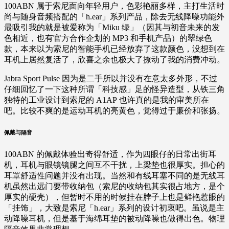
100ABN 属于索尼面向年轻用户，色彩艳丽多样，主打生活时
尚与随身音频搭配的「h.ear」系列产品，除去无线降噪功能外
最吸引我的就是被爱称为「Miku 绿」（因其与初音未来的发
色相近，也有官方合作企划的 MP3 和手机产品）的翠绿色
款，本来以为索尼的智能手机已经放弃了这款颜色，没想到在
耳机上居然复活了，欣喜之余也极大了撩动了我的消费冲动。
Jabra Sport Pulse 因为是二手所以并没有在意太多外形，不过
仔细回忆了一下这种所谓「科技感」足的怪异造型，从铁三角
独特的工业设计到索尼的 A1AP 也许真的是我的审美所在
吧。比较不爽的是运动耳机的亮黄色，觉得过于廉价和张扬。
佩戴与隔音
100ABN 的佩戴体验出奇得舒适，作为四眼仔的日常出街耳
机，耳机与眼镜镜腿之间互不干扰，上梁垫也很厚实。担心的
耳罩舒适性问题并没有出现。当然和有线耳塞不同的是无线耳
机虽然出远门要带收纳包（索尼的收纳包其实很占地方，是个
厚实的硬壳），但暂时不用的时候挂在脖子上也是鲜艳惹眼的
「挂饰」，大致是索尼「h.ear」系列的设计初衷吧。虽说是主
动降噪耳机，但是基于海绵耳垫的被动降噪也做得出色。物理