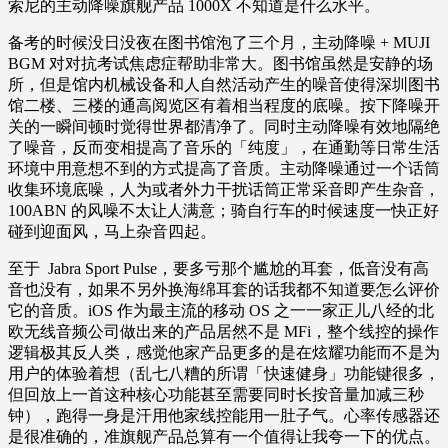
索尼的主动降噪旗舰产品 1000X 不知道是什么水平。
备考的时候没日没夜在图书馆泡了三个月，主动降噪 + MUJI
BGM 对对抗考试焦虑症帮助非常大。图书馆虽然是安静的场
所，但是馆内机械设备和人自然活动产生的噪音使得深圳图书
馆二楼、三楼的通高阅览区有着相当程度的底噪。按下降噪开
关的一瞬间顿时觉得世界都清净了。同时主动降噪有效地隔绝
了噪音，反而变相提高了音乐的「纯度」，在通勤等日常生活
环境中用意想不到的方式提高了音质。主动降噪通过一个话筒
收集环境底噪，人为或者外力干扰话筒正常采音即产生杂音，
100ABN 的风噪不太让人满意；骑自行车的时候速度一快正好
碰到迎面风，马上杂音四起。
至于 Jabra Sport Pulse，要多亏那个尴尬的耳套，低音没有高
音也没有，如果不另外换海绵耳套的话我都不知道要怎么评价
它的音质。iOS 作为最主流的移动 OS 之一一家正儿八经的北
欧无线音频公司做出来的产品居然不是 MFi，整个线控的操作
逻辑极其反人类，感觉他家产品更多的是在炫耀功能而不是为
用户的体验着想（乱七八糟的所谓「快速健身」功能键很多，
但回放上一首这种核心功能甚至需要同时长按音量加减三秒
钟），跑得一身是汗用他家线控能用一肚子气。心率传感器还
是很准确的，准旗舰产品总算有一个值得让我夸一下的优点。