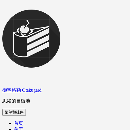
跳
至
内
容
御宅格勒 Otakugard
思绪的自留地
菜单和挂件
首页
关于